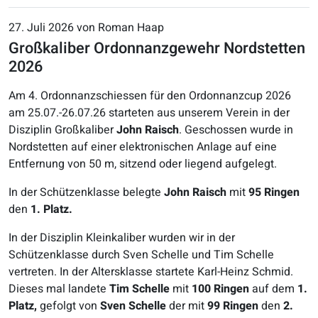
27. Juli 2026 von Roman Haap
Großkaliber Ordonnanzgewehr Nordstetten
2026
Am
4
. Ordonnanzschiessen für den Ordonnanzcup
202
6
am
25
.07.-2
6
.07.2
6
starteten aus unserem Verein in der
Disziplin Großkaliber
John Raisch
. Geschossen wurde
in
Nordstetten auf einer elektronischen Anlage
auf eine
Entfernung von 50 m, sitzend oder liegend aufgelegt.
In der Schützenklasse belegte
John Raisch
mit
9
5
Ringen
den
1
.
Platz
.
In der Disziplin Kleinkaliber wurden wir
in der
Schützenklasse
durch Sven Schelle
und
Tim Schelle
vertreten.
In der Altersklasse startete Karl
-
Heinz Schmid.
Dieses
mal
landete
Tim Schelle
mit
100
Ringen
auf dem
1
.
Platz,
gefolgt von
Sven
Schelle
der mit
9
9
Ringen
den
2
.