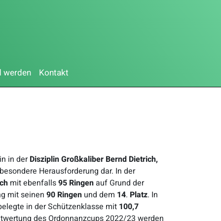
d werden
Kontakt
n in der
Disziplin Großkaliber
Bernd Dietrich,
 besondere Herausforderung dar. In der
ich
mit ebenfalls
95 Ringen
auf Grund der
ng mit seinen
90 Ringen
und dem
14
.
Platz
. In
elegte in der Schützenklasse mit
100,7
amtwertung des Ordonnanzcups 2022/23 werden