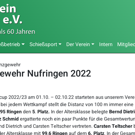
eßbetrieb
Schießsport
Der Verein
Intern
Mitglie
anzgewehr
ewehr Nufringen 2022
up 2022/23 am 01.10. – 02.10.22 starteten aus unserem Verei
 bei jedem Wettkampf stellt die Distanz von 100 m immer eine
95 Ringen
den
5
.
Platz.
In der Altersklasse belegte
Bernd Dietr
nz Schmid
ergatterte noch ein paar Punkte für die Gesamtwertu
d Dietrich und Carsten Teltscher vertreten.
Carsten Teltscher
b
der Altersklasse mit
99,6 Ringen
auf dem
6. Platz
. In der Ges