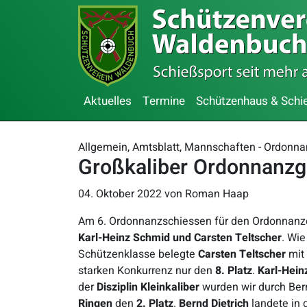
Aktuelles
Termine
Schützenhaus & Schi
Allgemein, Amtsblatt, Mannschaften - Ordonn
Großkaliber Ordonnanzg
04. Oktober 2022
von Roman Haap
Am 6. Ordonnanzschiessen für den Ordonnanzc
Karl-Heinz Schmid und Carsten Teltscher
. Wie
Schützenklasse belegte
Carsten Teltscher
mit
starken Konkurrenz nur den
8. Platz
.
Karl-Hei
der
Disziplin Kleinkaliber
wurden wir durch Bern
Ringen
den
2. Platz
.
Bernd Dietrich
landete in 