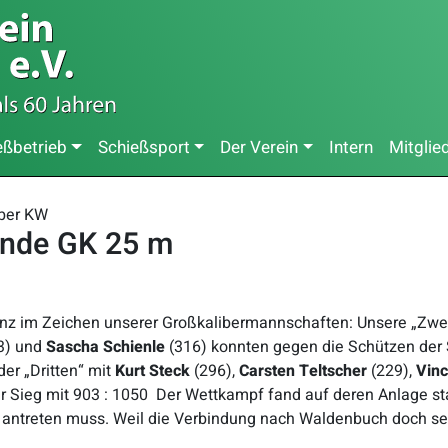
eßbetrieb
Schießsport
Der Verein
Intern
Mitglie
iber KW
nde GK 25 m
z im Zeichen unserer Großkalibermannschaften: Unsere „Zwei
3) und
Sascha Schienle
(316) konnten gegen die Schützen der S
der „Dritten“ mit
Kurt Steck
(296),
Carsten Teltscher
(229),
Vinc
r Sieg mit 903 : 1050 Der Wettkampf fand auf deren Anlage stat
 antreten muss. Weil die Verbindung nach Waldenbuch doch seh