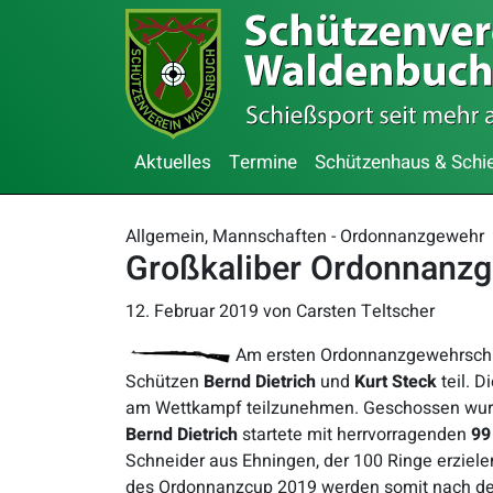
Aktuelles
Termine
Schützenhaus & Schi
Allgemein, Mannschaften - Ordonnanzgewehr
Großkaliber Ordonnanzg
12. Februar 2019
von Carsten Teltscher
Am ersten Ordonnanzgewehrschi
Schützen
Bernd Dietrich
und
Kurt Steck
teil. 
am Wettkampf teilzunehmen. Geschossen wurde
Bernd Dietrich
startete mit herrvorragenden
99
Schneider aus Ehningen, der 100 Ringe erziel
des Ordonnanzcup 2019 werden somit nach de