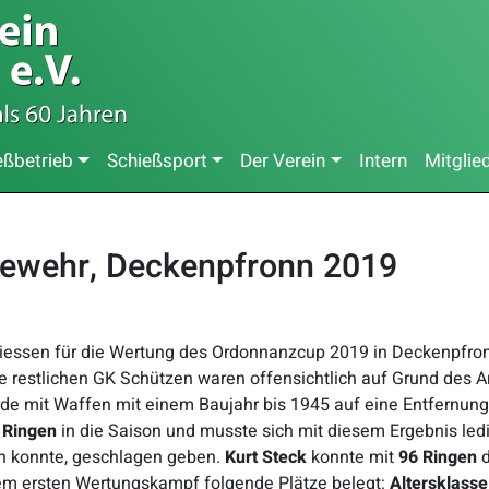
eßbetrieb
Schießsport
Der Verein
Intern
Mitglie
ewehr, Deckenpfronn 2019
essen für die Wertung des Ordonnanzcup 2019 in Deckenpfro
Die restlichen GK Schützen waren offensichtlich auf Grund de
 mit Waffen mit einem Baujahr bis 1945 auf eine Entfernung 
 Ringen
in die Saison und musste sich mit diesem Ergebnis led
en konnte, geschlagen geben.
Kurt Steck
konnte mit
96 Ringen
m ersten Wertungskampf folgende Plätze belegt:
Altersklasse