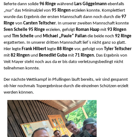
lieferte dann solide 
96 Ringe
 während 
Lars Göggelmann
 ebenfalls 
„nur“ das Minimalziel von 
95 Ringen
 erzielen konnte. Komplettiert 
wurde das Ergebnis der ersten Mannschaft dann noch durch die 
97 
Ringe
 von 
Carsten Teltscher
. In unserer zweiten Mannschaft
konnte
Sven Schelle 95 Ringe 
erzielen,
gefolgt
 Roman Haap 
mit 
93 Ringen 
und
 Tim Schelle 
und
 Michael „Paule“ Pallan 
die beide noch
 92 Ringe 
ergatterten. In unserer dritten Mannschaft lief`s nicht ganz so glatt. 
Hier legte 
Frank Hilbert
 legte 
88 Ringe 
vor, gefolgt von
 Tyler Teltscher 
mit 
82 Ringen 
und
 Benedikt Guba 
mit
 71 Ringen.
 Das Ergebnis von 
Veit Mayer steht noch aus da er bis dato verletzungsbedingt nicht 
teilnehmen konnte.
Der nächste Wettkampf in Pfullingen läuft bereits, wir sind gespannt 
ob hier nochmals Topergebnisse durch die einzelnen Schützen erzielt 
werden können.