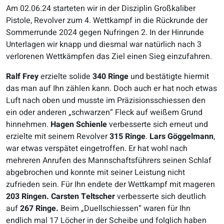
Am 02.06.24 starteten wir in der Disziplin Großkaliber
Pistole, Revolver zum 4. Wettkampf in die Rückrunde der
Sommerrunde 2024 gegen Nufringen 2. In der Hinrunde
Unterlagen wir knapp und diesmal war natürlich nach 3
verlorenen Wettkämpfen das Ziel einen Sieg einzufahren.
Ralf Frey
erzielte solide
340 Ringe
und bestätigte hiermit
das man auf Ihn zählen kann.
Doch auch er hat noch etwas
Luft nach oben und musste im Präzisionsschiessen den
ein oder anderen „schwarzen“ Fleck auf weißem Grund
hinnehmen.
Hagen Schienle
verbesserte sich erneut und
erzielte mit seinem Revolver
315 Ringe
.
Lars Göggelmann
,
war etwas verspätet eingetroffen. Er hat wohl nach
mehreren Anrufen des Mannschaftsführers seinen Schlaf
abgebrochen und
konnte mit seiner Leistung nicht
zufrieden sein. Für Ihn endete der Wettkampf mit mageren
203 Ringen. Carsten Teltscher
verbesserte sich deutlich
auf
267 Ringe.
Beim „Duellschiessen“ waren für Ihn
endlich mal 17 Löcher in der Scheibe und folglich haben