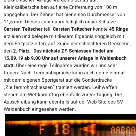
elektronischen Anlage wurden 5 Schuß auf
Kleinkaliberscheiben auf eine Entfernung von 100 m
abgegeben. Der Zehner hat hier einen Durchmesser von
11,5 mm. Dieses Jahr nahm lediglich unser Schütze
Carsten Teltscher
teil.
Carsten Teltscher
konnte
45 Ringe
erzielen und belegte mit diesem Ergebnis ringgleich mit
dem Erstplatzierten, auf Grund der schlechteren Deckserie,
den
2. Platz.
Das nächste ZF-Schiessen findet am
15.09.19 ab 9.00 Uhr auf unserer Anlage in Waldenbuch
statt.
Über eine rege Teilnahme würden wir uns sehr
freuen. Nach Terminabsprache kann auch gerne einmal
mit dem eigenen Sportgerät auf die Sonderdrucke
„Zielfernrohrschiessen“ trainiert werden. Leihwaffen
stehen am Wettkampftag ebenfalls zur Verfügung. Die
Ausschreibung kann ebenfalls auf der Web-Site des SV
Waldenbuch eingesehen werden.