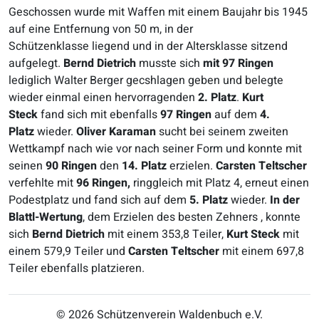
Geschossen wurde mit Waffen mit einem Baujahr bis 1945
auf eine Entfernung von 50 m, in der
Schützenklasse liegend und in der Altersklasse sitzend
aufgelegt.
Bernd Dietrich
musste sich
mit 97 Ringen
lediglich Walter Berger gecshlagen geben und belegte
wieder einmal einen hervorragenden
2. Platz
.
Kurt
Steck
fand sich mit ebenfalls
97 Ringen
auf dem
4.
Platz
wieder.
Oliver Karaman
sucht bei seinem zweiten
Wettkampf nach wie vor nach seiner Form und konnte mit
seinen
90 Ringen
den
14. Platz
erzielen.
Carsten
Teltscher
verfehlte mit
96 Ringen,
ringgleich mit Platz 4, erneut einen
Podestplatz und fand sich auf dem
5. Platz
wieder.
In der
Blattl-Wertung
, dem Erzielen des besten Zehners , konnte
sich
Bernd Dietrich
mit einem 353,8 Teiler,
Kurt Steck
mit
einem 579,9 Teiler und
Carsten Teltscher
mit einem 697,8
Teiler ebenfalls platzieren.
© 2026 Schützenverein Waldenbuch e.V.