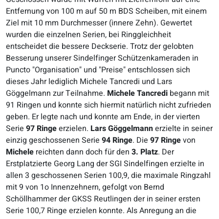
Entfernung von 100 m auf 50 m BDS Scheiben, mit einem
Ziel mit 10 mm Durchmesser (innere Zehn). Gewertet
wurden die einzelnen Serien, bei Ringgleichheit
entscheidet die bessere Deckserie. Trotz der gelobten
Besserung unserer Sindelfinger Schützenkameraden in
Puncto "Organisation" und "Preise" entschlossen sich
dieses Jahr lediglich Michele Tancredi und Lars
Göggelmann zur Teilnahme.
Michele Tancredi
begann mit
91 Ringen und konnte sich hiermit natürlich nicht zufrieden
geben. Er legte nach und konnte am Ende, in der vierten
Serie
97 Ringe
erzielen.
Lars Göggelmann
erzielte in seiner
einzig geschossenen Serie
94 Ringe
. Die
97 Ringe
von
Michele
reichten dann doch für den
3. Platz
. Der
Erstplatzierte Georg Lang der SGI Sindelfingen erzielte in
allen 3 geschossenen Serien 100,9, die maximale Ringzahl
mit 9 von 1o Innenzehnern, gefolgt von Bernd
Schöllhammer der GKSS Reutlingen der in seiner ersten
Serie 100,7 Ringe erzielen konnte. Als Anregung an die